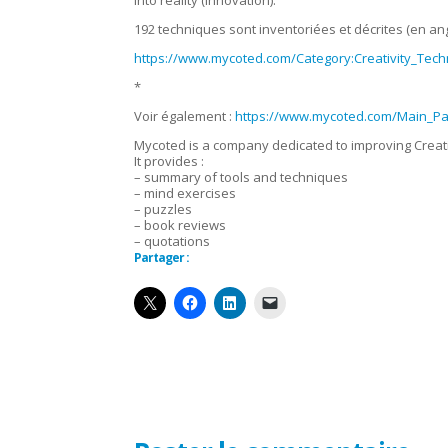
into reality (Innovation).
192 techniques sont inventoriées et décrites (en ang
https://www.mycoted.com/Category:Creativity_Tec
*
Voir également :
https://www.mycoted.com/Main_P
Mycoted is a company dedicated to improving Creati
It provides :
– summary of tools and techniques
– mind exercises
– puzzles
– book reviews
– quotations
Partager :