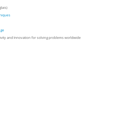
lais)
hniques
age
vity and Innovation for solving problems worldwide