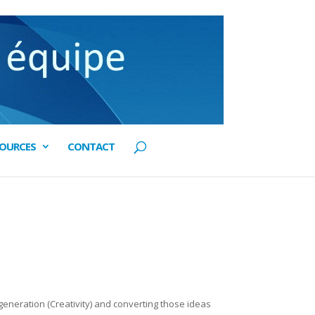
SOURCES
CONTACT
 generation (Creativity) and converting those ideas