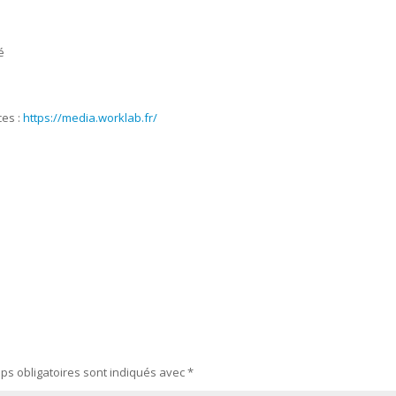
é
ces :
https://media.worklab.fr/
ps obligatoires sont indiqués avec
*