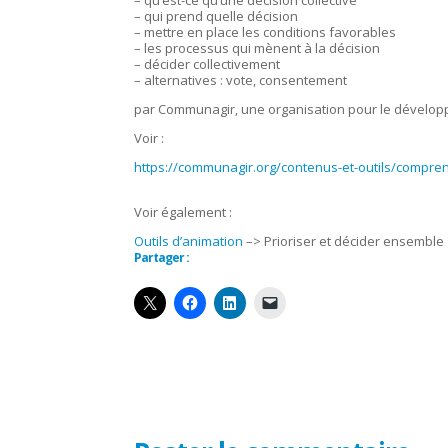
– qu’est-ce qu’une décision collective
– qui prend quelle décision
– mettre en place les conditions favorables
– les processus qui mènent à la décision
– décider collectivement
– alternatives : vote, consentement
par Communagir, une organisation pour le développ
Voir :
https://communagir.org/contenus-et-outils/compren
.
Voir également :
Outils d’animation
–> Prioriser et décider ensemble
Partager :