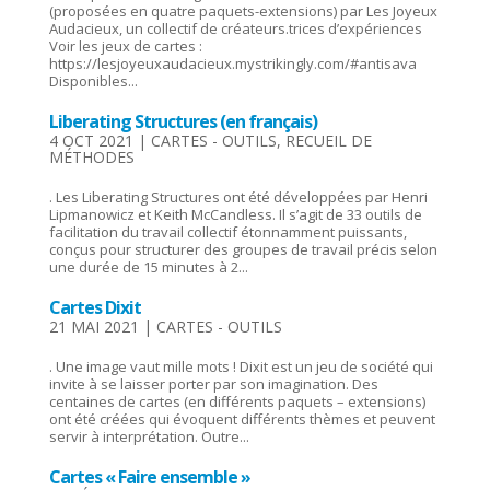
(proposées en quatre paquets-extensions) par Les Joyeux
Audacieux, un collectif de créateurs.trices d’expériences
Voir les jeux de cartes :
https://lesjoyeuxaudacieux.mystrikingly.com/#antisava
Disponibles...
Liberating Structures (en français)
4 OCT 2021
|
CARTES - OUTILS
,
RECUEIL DE
MÉTHODES
. Les Liberating Structures ont été développées par Henri
Lipmanowicz et Keith McCandless. Il s’agit de 33 outils de
facilitation du travail collectif étonnamment puissants,
conçus pour structurer des groupes de travail précis selon
une durée de 15 minutes à 2...
Cartes Dixit
21 MAI 2021
|
CARTES - OUTILS
. Une image vaut mille mots ! Dixit est un jeu de société qui
invite à se laisser porter par son imagination. Des
centaines de cartes (en différents paquets – extensions)
ont été créées qui évoquent différents thèmes et peuvent
servir à interprétation. Outre...
Cartes « Faire ensemble »